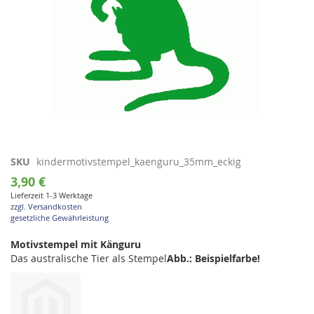
Zum
SKU
kindermotivstempel_kaenguru_35mm_eckig
Anfang
3,90 €
der
Lieferzeit 1-3 Werktage
Bildgalerie
zzgl. Versandkosten
springen
gesetzliche Gewährleistung
Motivstempel mit Känguru
Das australische Tier als Stempel
Abb.: Beispielfarbe!