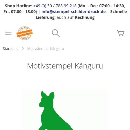
Shop Hotline:
+49 (0) 30 / 788 99 218
(
Mo. - Do.: 07:00 - 14:30,
Fr.: 07:00 - 13:00
) |
info@stempel-schilder-druck.de
|
Schnelle
Lieferung
, auch auf
Rechnung
Zum
Search
Inhalt
Me
springen
Startseite
Motivstempel Känguru
Motivstempel Känguru
Zum
Ende
der
Bildgalerie
springen