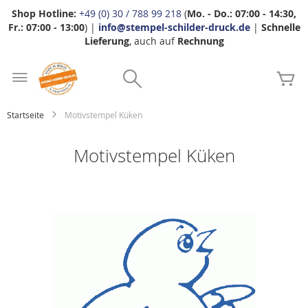
Shop Hotline:
+49 (0) 30 / 788 99 218
(
Mo. - Do.: 07:00 - 14:30,
Fr.: 07:00 - 13:00
) |
info@stempel-schilder-druck.de
|
Schnelle
Lieferung
, auch auf
Rechnung
Zum
Search
Inhalt
Me
springen
Startseite
Motivstempel Küken
Motivstempel Küken
Zum
Ende
der
Bildgalerie
springen