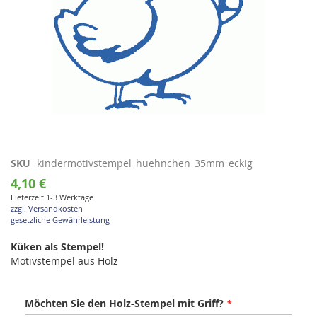
Zum
SKU
kindermotivstempel_huehnchen_35mm_eckig
Anfang
4,10 €
der
Lieferzeit 1-3 Werktage
Bildgalerie
zzgl. Versandkosten
springen
gesetzliche Gewährleistung
Küken als Stempel!
Motivstempel aus Holz
Möchten Sie den Holz-Stempel mit Griff?