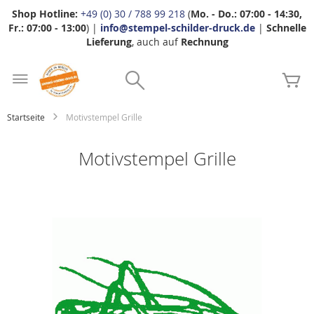
Shop Hotline:
+49 (0) 30 / 788 99 218
(
Mo. - Do.: 07:00 - 14:30,
Fr.: 07:00 - 13:00
) |
info@stempel-schilder-druck.de
|
Schnelle
Lieferung
, auch auf
Rechnung
Zum
Search
Inhalt
Me
springen
Startseite
Motivstempel Grille
Motivstempel Grille
Zum
Ende
der
Bildgalerie
springen