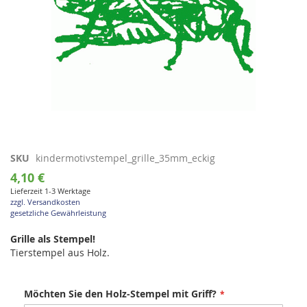
Zum
SKU
kindermotivstempel_grille_35mm_eckig
Anfang
4,10 €
der
Lieferzeit 1-3 Werktage
Bildgalerie
zzgl. Versandkosten
springen
gesetzliche Gewährleistung
Grille als Stempel!
Tierstempel aus Holz.
Möchten Sie den Holz-Stempel mit Griff?