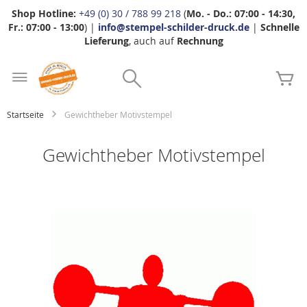
Shop Hotline:
+49 (0) 30 / 788 99 218
(
Mo. - Do.: 07:00 - 14:30,
Fr.: 07:00 - 13:00
) |
info@stempel-schilder-druck.de
|
Schnelle
Lieferung
, auch auf
Rechnung
Zum
Search
Inhalt
Me
springen
Startseite
Gewichtheber Motivstempel
Gewichtheber Motivstempel
Zum
Ende
der
Bildgalerie
springen