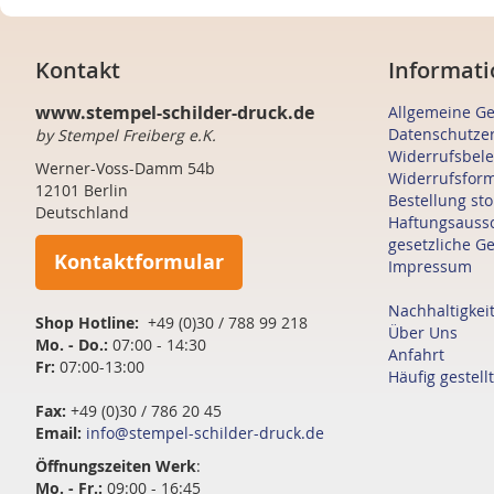
Kontakt
Informati
www.stempel-schilder-druck.de
Allgemeine G
Datenschutze
by Stempel Freiberg e.K.
Widerrufsbel
Werner-Voss-Damm 54b
Widerrufsfor
12101 Berlin
Bestellung st
Deutschland
Haftungsauss
gesetzliche G
Kontaktformular
Impressum
Nachhaltigkei
Shop Hotline:
+49 (0)30 / 788 99 218
Über Uns
Mo. - Do.:
07:00 - 14:30
Anfahrt
Fr:
07:00-13:00
Häufig gestell
Fax:
+49 (0)30 / 786 20 45
Email:
info@stempel-schilder-druck.de
Öffnungszeiten
Werk
:
Mo. - Fr.:
09:00 - 16:45