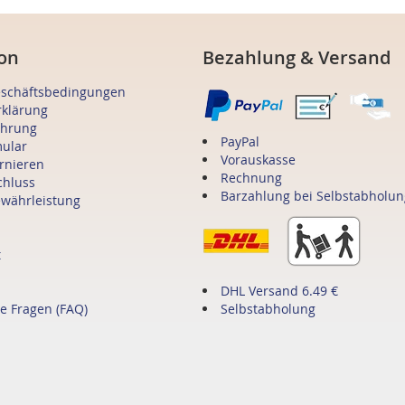
on
Bezahlung & Versand
eschäftsbedingungen
rklärung
ehrung
PayPal
mular
Vorauskasse
ornieren
Rechnung
chluss
Barzahlung bei Selbstabholun
ewährleistung
t
DHL Versand 6.49 €
te Fragen (FAQ)
Selbstabholung