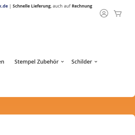
k.de
|
Schnelle Lieferung
, auch auf
Rechnung
Mein 
rch
en
Stempel Zubehör
Schilder