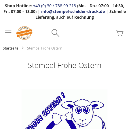
Shop Hotline:
+49 (0) 30 / 788 99 218
(
Mo. - Do.: 07:00 - 14:30,
Fr.: 07:00 - 13:00
) |
info@stempel-schilder-druck.de
|
Schnelle
Lieferung
, auch auf
Rechnung
Zum
Search
Inhalt
Me
springen
Startseite
Stempel Frohe Ostern
Stempel Frohe Ostern
Zum
Ende
der
Bildgalerie
springen