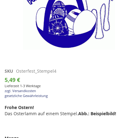
Zum
SKU
Osterfest_Stempel4
Anfang
5,49 €
der
Lieferzeit 1-3 Werktage
Bildgalerie
zzgl. Versandkosten
springen
gesetzliche Gewährleistung
Frohe Ostern!
Das Osterlamm auf einem Stempel.
Abb.: Beispielbild!