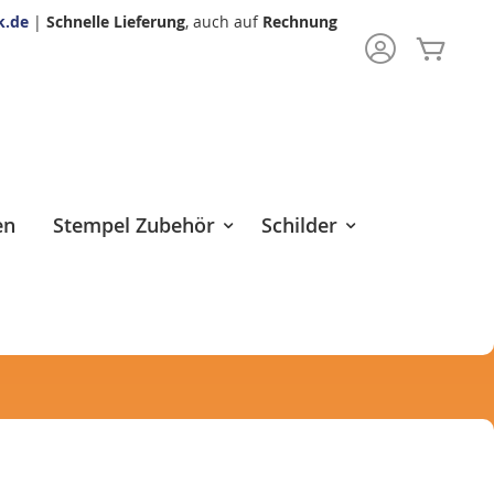
k.de
|
Schnelle Lieferung
, auch auf
Rechnung
Mein 
rch
en
Stempel Zubehör
Schilder