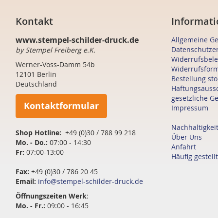
Kontakt
Informati
www.stempel-schilder-druck.de
Allgemeine G
Datenschutze
by Stempel Freiberg e.K.
Widerrufsbel
Werner-Voss-Damm 54b
Widerrufsfor
12101 Berlin
Bestellung st
Deutschland
Haftungsauss
gesetzliche G
Kontaktformular
Impressum
Nachhaltigkei
Shop Hotline:
+49 (0)30 / 788 99 218
Über Uns
Mo. - Do.:
07:00 - 14:30
Anfahrt
Fr:
07:00-13:00
Häufig gestell
Fax:
+49 (0)30 / 786 20 45
Email:
info@stempel-schilder-druck.de
Öffnungszeiten
Werk
:
Mo. - Fr.:
09:00 - 16:45