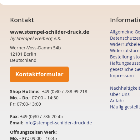
Kontakt
Informati
www.stempel-schilder-druck.de
Allgemeine G
Datenschutze
by Stempel Freiberg e.K.
Widerrufsbel
Werner-Voss-Damm 54b
Widerrufsfor
12101 Berlin
Bestellung st
Deutschland
Haftungsauss
gesetzliche G
Kontaktformular
Impressum
Nachhaltigkei
Shop Hotline:
+49 (0)30 / 788 99 218
Über Uns
Mo. - Do.:
07:00 - 14:30
Anfahrt
Fr:
07:00-13:00
Häufig gestell
Fax:
+49 (0)30 / 786 20 45
Email:
info@stempel-schilder-druck.de
Öffnungszeiten
Werk
:
Mo. - Fr.:
09:00 - 16:45