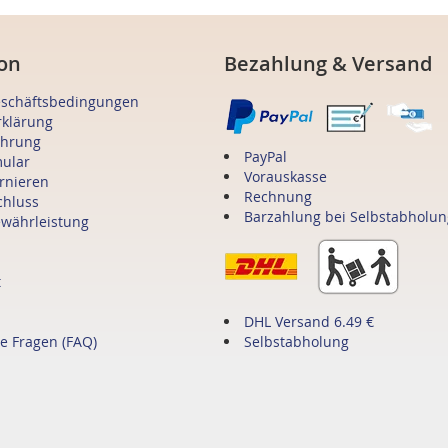
on
Bezahlung & Versand
eschäftsbedingungen
rklärung
ehrung
PayPal
mular
Vorauskasse
ornieren
Rechnung
chluss
Barzahlung bei Selbstabholun
ewährleistung
t
DHL Versand 6.49 €
te Fragen (FAQ)
Selbstabholung