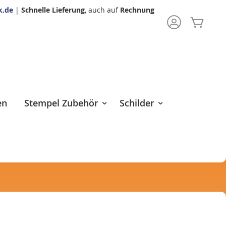
k.de
|
Schnelle Lieferung
, auch auf
Rechnung
Mein 
rch
en
Stempel Zubehör
Schilder