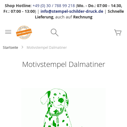
Shop Hotline:
+49 (0) 30 / 788 99 218
(
Mo. - Do.: 07:00 - 14:30,
Fr.: 07:00 - 13:00
) |
info@stempel-schilder-druck.de
|
Schnelle
Lieferung
, auch auf
Rechnung
Zum
Search
Inhalt
Me
springen
Startseite
Motivstempel Dalmatiner
Motivstempel Dalmatiner
Zum
Ende
der
Bildgalerie
springen