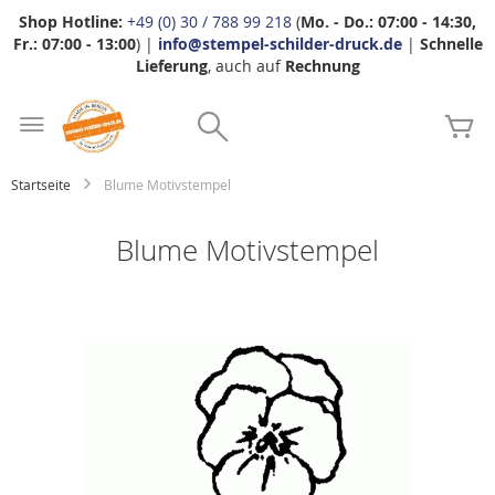
Shop Hotline:
+49 (0) 30 / 788 99 218
(
Mo. - Do.: 07:00 - 14:30,
Fr.: 07:00 - 13:00
) |
info@stempel-schilder-druck.de
|
Schnelle
Lieferung
, auch auf
Rechnung
Zum
Search
Inhalt
Me
springen
Startseite
Blume Motivstempel
Blume Motivstempel
Zum
Ende
der
Bildgalerie
springen