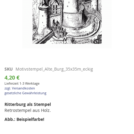
Zum
SKU
Motivstempel_Alte_Burg_35x35m_eckig
Anfang
4,20 €
der
Lieferzeit 1-3 Werktage
Bildgalerie
zzgl. Versandkosten
springen
gesetzliche Gewährleistung
Ritterburg als Stempel
Retrostempel aus Holz.
Abb.: Beispielfarbe!