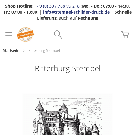
Shop Hotline:
+49 (0) 30 / 788 99 218
(
Mo. - Do.: 07:00 - 14:30,
Fr.: 07:00 - 13:00
) |
info@stempel-schilder-druck.de
|
Schnelle
Lieferung
, auch auf
Rechnung
Zum
Search
Inhalt
Me
springen
Startseite
Ritterburg Stempel
Ritterburg Stempel
Zum
Ende
der
Bildgalerie
springen