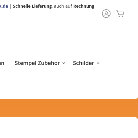
k.de
|
Schnelle Lieferung
, auch auf
Rechnung
Mein 
rch
en
Stempel Zubehör
Schilder