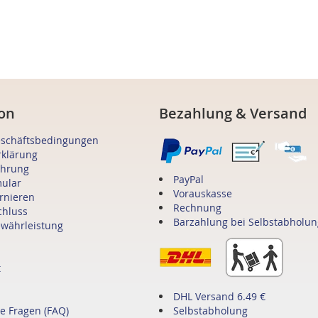
on
Bezahlung & Versand
eschäftsbedingungen
rklärung
ehrung
PayPal
mular
Vorauskasse
ornieren
Rechnung
chluss
Barzahlung bei Selbstabholun
ewährleistung
t
DHL Versand 6.49 €
te Fragen (FAQ)
Selbstabholung