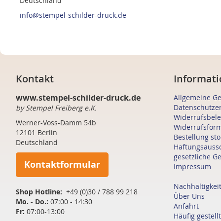
Deutschland
info@stempel-schilder-druck.de
Kontakt
Informati
www.stempel-schilder-druck.de
Allgemeine G
Datenschutze
by Stempel Freiberg e.K.
Widerrufsbel
Werner-Voss-Damm 54b
Widerrufsfor
12101 Berlin
Bestellung st
Deutschland
Haftungsauss
gesetzliche G
Kontaktformular
Impressum
Nachhaltigkei
Shop Hotline:
+49 (0)30 / 788 99 218
Über Uns
Mo. - Do.:
07:00 - 14:30
Anfahrt
Fr:
07:00-13:00
Häufig gestell