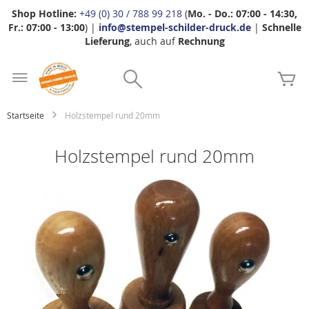
Shop Hotline:
+49 (0) 30 / 788 99 218
(
Mo. - Do.: 07:00 - 14:30,
Fr.: 07:00 - 13:00
) |
info@stempel-schilder-druck.de
|
Schnelle
Lieferung
, auch auf
Rechnung
Zum
Search
Inhalt
Me
springen
Startseite
Holzstempel rund 20mm
Holzstempel rund 20mm
Zum
Ende
der
Bildgalerie
springen