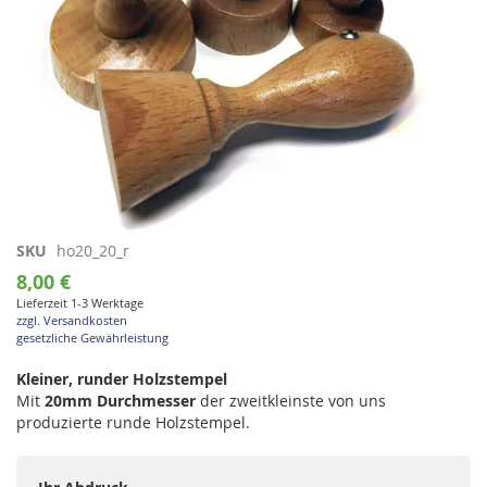
Zum
SKU
ho20_20_r
Anfang
8,00 €
der
Lieferzeit 1-3 Werktage
Bildgalerie
zzgl. Versandkosten
springen
gesetzliche Gewährleistung
Kleiner, runder Holzstempel
Mit
20mm Durchmesser
der zweitkleinste von uns
produzierte runde Holzstempel.