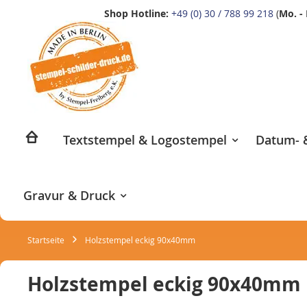
Shop Hotline:
+49 (0) 30 / 788 99 218
(
Mo. - 
Zum
Inhalt
springen
Textstempel & Logostempel
Datum- &
Gravur & Druck
Startseite
Holzstempel eckig 90x40mm
Holzstempel eckig 90x40mm