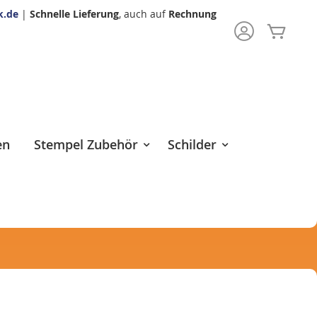
k.de
|
Schnelle Lieferung
, auch auf
Rechnung
Mein 
rch
en
Stempel Zubehör
Schilder