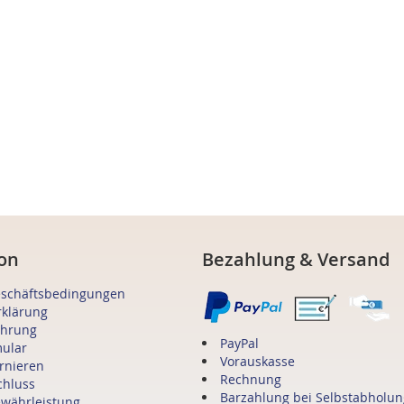
on
Bezahlung & Versand
eschäftsbedingungen
rklärung
ehrung
PayPal
mular
Vorauskasse
ornieren
Rechnung
chluss
Barzahlung bei Selbstabholun
ewährleistung