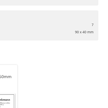
7
90 x 40 mm
0x50mm