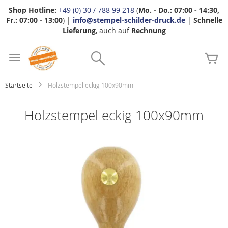
Shop Hotline:
+49 (0) 30 / 788 99 218
(
Mo. - Do.: 07:00 - 14:30,
Fr.: 07:00 - 13:00
) |
info@stempel-schilder-druck.de
|
Schnelle
Lieferung
, auch auf
Rechnung
Zum
Search
Inhalt
Me
springen
Startseite
Holzstempel eckig 100x90mm
Holzstempel eckig 100x90mm
Zum
Ende
der
Bildgalerie
springen