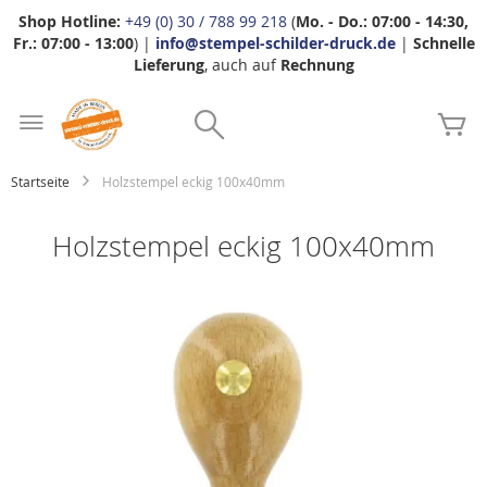
Shop Hotline:
+49 (0) 30 / 788 99 218
(
Mo. - Do.: 07:00 - 14:30,
Fr.: 07:00 - 13:00
) |
info@stempel-schilder-druck.de
|
Schnelle
Lieferung
, auch auf
Rechnung
Zum
Search
Inhalt
Me
springen
Startseite
Holzstempel eckig 100x40mm
Holzstempel eckig 100x40mm
Zum
Ende
der
Bildgalerie
springen