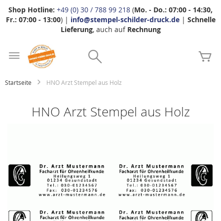
Shop Hotline:
+49 (0) 30 / 788 99 218
(
Mo. - Do.: 07:00 - 14:30,
Fr.: 07:00 - 13:00
) |
info@stempel-schilder-druck.de
|
Schnelle
Lieferung
, auch auf
Rechnung
Zum
Search
Inhalt
Me
springen
Startseite
HNO Arzt Stempel aus Holz
HNO Arzt Stempel aus Holz
Zum
Ende
der
Bildgalerie
springen