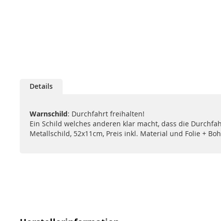
Zum
Anfang
Details
der
Bildgalerie
springen
Warnschild
: Durchfahrt freihalten!
Ein Schild welches anderen klar macht, dass die Durchfahr
Metallschild, 52x11cm, Preis inkl. Material und Folie + Bo