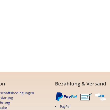
on
Bezahlung & Versand
eschäftsbedingungen
rklärung
ehrung
PayPal
mular