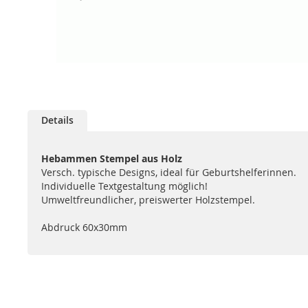
Zum
Anfang
Details
der
Bildgalerie
springen
Hebammen Stempel aus Holz
Versch. typische Designs, ideal für Geburtshelferinnen.
Individuelle Textgestaltung möglich!
Umweltfreundlicher, preiswerter Holzstempel.
Abdruck 60x30mm