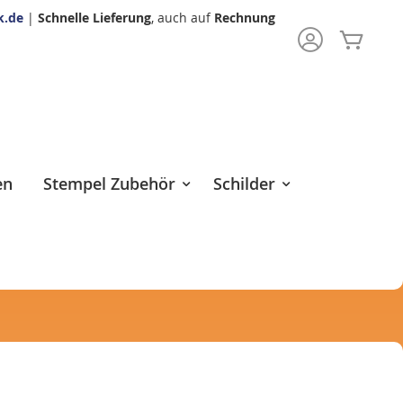
k.de
|
Schnelle Lieferung
, auch auf
Rechnung
Mein 
rch
en
Stempel Zubehör
Schilder