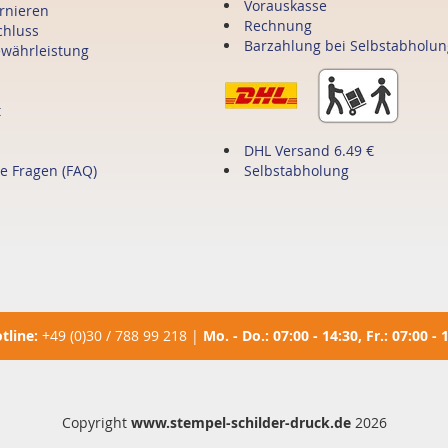
Vorauskasse
ornieren
Rechnung
chluss
Barzahlung bei Selbstabholun
ewährleistung
t
DHL Versand 6.49 €
te Fragen (FAQ)
Selbstabholung
tline:
+49 (0)30 / 788 99 218
|
Mo. - Do.: 07:00 - 14:30, Fr.: 07:00 - 
Copyright
www.stempel-schilder-druck.de
2026