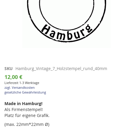
Zum
SKU
Hamburg_Vintage_7_Holzstempel_rund_40mm
Anfang
12,00 €
der
Lieferzeit 1-3 Werktage
Bildgalerie
zzgl. Versandkosten
springen
gesetzliche Gewährleistung
Made in Hamburg!
Als Firmenstempel!
Platz für eigene Grafik.
(max. 22mm*22mm Ø)