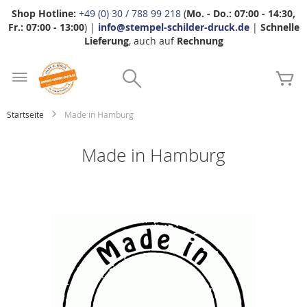
Shop Hotline:
+49 (0) 30 / 788 99 218
(
Mo. - Do.: 07:00 - 14:30,
Fr.: 07:00 - 13:00
) |
info@stempel-schilder-druck.de
|
Schnelle
Lieferung
, auch auf
Rechnung
Zum
Search
Inhalt
Me
springen
Startseite
Made in Hamburg
Made in Hamburg
Zum
Ende
der
Bildgalerie
springen