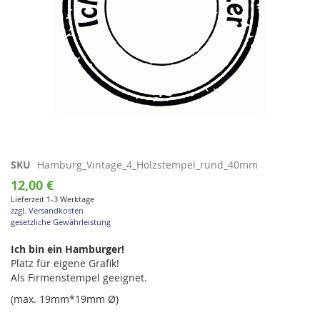
Zum
SKU
Hamburg_Vintage_4_Holzstempel_rund_40mm
Anfang
12,00 €
der
Lieferzeit 1-3 Werktage
Bildgalerie
zzgl. Versandkosten
springen
gesetzliche Gewährleistung
Ich bin ein Hamburger!
Platz für eigene Grafik!
Als Firmenstempel geeignet.
(max. 19mm*19mm Ø)