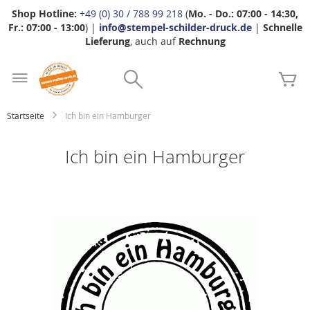
Shop Hotline:
+49 (0) 30 / 788 99 218
(
Mo. - Do.: 07:00 - 14:30,
Fr.: 07:00 - 13:00
) |
info@stempel-schilder-druck.de
|
Schnelle
Lieferung
, auch auf
Rechnung
Zum
Search
Inhalt
Me
springen
Startseite
Ich bin ein Hamburger
Ich bin ein Hamburger
Zum
Ende
der
Bildgalerie
springen