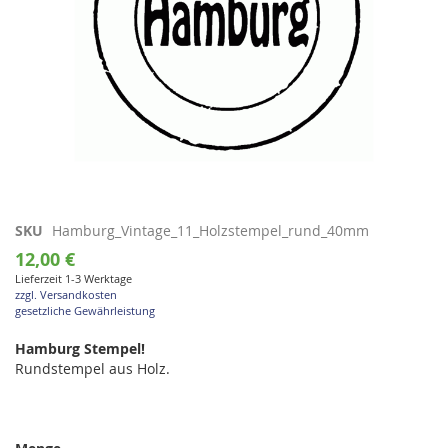
Zum
SKU
Hamburg_Vintage_11_Holzstempel_rund_40mm
Anfang
12,00 €
der
Lieferzeit 1-3 Werktage
Bildgalerie
zzgl. Versandkosten
springen
gesetzliche Gewährleistung
Hamburg Stempel!
Rundstempel aus Holz.