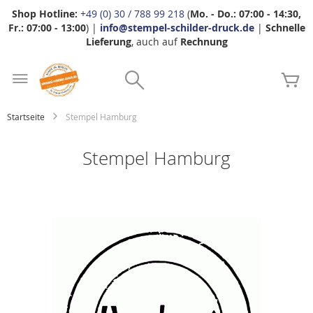
Shop Hotline:
+49 (0) 30 / 788 99 218
(
Mo. - Do.: 07:00 - 14:30,
Fr.: 07:00 - 13:00
) |
info@stempel-schilder-druck.de
|
Schnelle
Lieferung
, auch auf
Rechnung
Zum
Search
Inhalt
Me
springen
Startseite
Stempel Hamburg
Stempel Hamburg
Zum
Ende
der
Bildgalerie
springen