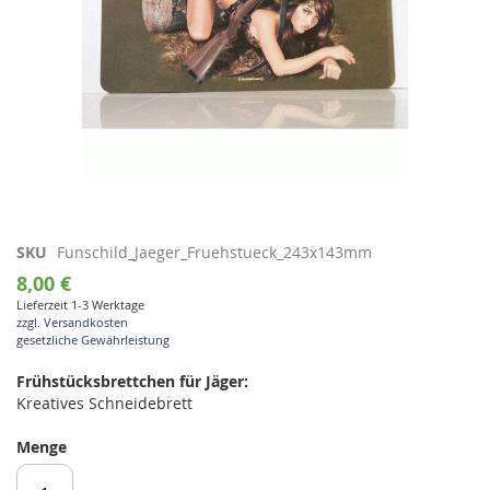
Zum
SKU
Funschild_Jaeger_Fruehstueck_243x143mm
Anfang
8,00 €
der
Lieferzeit 1-3 Werktage
Bildgalerie
zzgl. Versandkosten
springen
gesetzliche Gewährleistung
Frühstücksbrettchen für Jäger:
Kreatives Schneidebrett
Menge