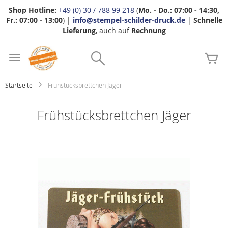
Shop Hotline:
+49 (0) 30 / 788 99 218
(
Mo. - Do.: 07:00 - 14:30,
Fr.: 07:00 - 13:00
) |
info@stempel-schilder-druck.de
|
Schnelle
Lieferung
, auch auf
Rechnung
Zum
Search
Inhalt
Me
springen
Startseite
Frühstücksbrettchen Jäger
Frühstücksbrettchen Jäger
Zum
Ende
der
Bildgalerie
springen