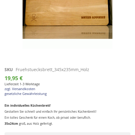
Zum
SKU
Fruehstuecksbrett_345x235mm_Holz
Anfang
19,95 €
der
Lieferzeit 1-3 Werktage
Bildgalerie
zzgl. Versandkosten
springen
gesetzliche Gewährleistung
Ein individuelles Küchenbrett!
Gestalten Sie schnell und einfach Ihr persönliches Küchenbrett!
Ein tolles Geschenk für einen Koch, ob privat oder beruflich.
35x24cm
groß, aus Holz gefertigt.