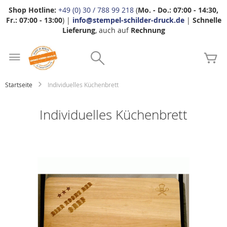
Shop Hotline:
+49 (0) 30 / 788 99 218
(
Mo. - Do.: 07:00 - 14:30,
Fr.: 07:00 - 13:00
) |
info@stempel-schilder-druck.de
|
Schnelle
Lieferung
, auch auf
Rechnung
Zum
Search
Inhalt
Me
springen
Startseite
Individuelles Küchenbrett
Individuelles Küchenbrett
Zum
Ende
der
Bildgalerie
springen