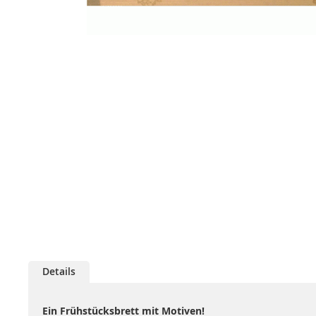
Zum
Anfang
der
Bildgalerie
springen
Details
Ein Frühstücksbrett mit Motiven!