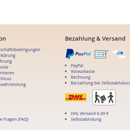
on
Bezahlung & Versand
eschäftsbedingungen
rklärung
ehrung
PayPal
mular
Vorauskasse
ornieren
Rechnung
chluss
Barzahlung bei Selbstabholun
ewährleistung
t
DHL Versand 6.49 €
te Fragen (FAQ)
Selbstabholung