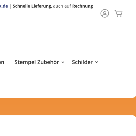
k.de
|
Schnelle Lieferung
, auch auf
Rechnung
Mein 
rch
en
Stempel Zubehör
Schilder