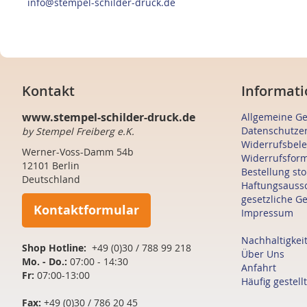
info@stempel-schilder-druck.de
Kontakt
Informati
www.stempel-schilder-druck.de
Allgemeine G
Datenschutze
by Stempel Freiberg e.K.
Widerrufsbel
Werner-Voss-Damm 54b
Widerrufsfor
12101 Berlin
Bestellung st
Deutschland
Haftungsauss
gesetzliche G
Kontaktformular
Impressum
Nachhaltigkei
Shop Hotline:
+49 (0)30 / 788 99 218
Über Uns
Mo. - Do.:
07:00 - 14:30
Anfahrt
Fr:
07:00-13:00
Häufig gestell
Fax:
+49 (0)30 / 786 20 45