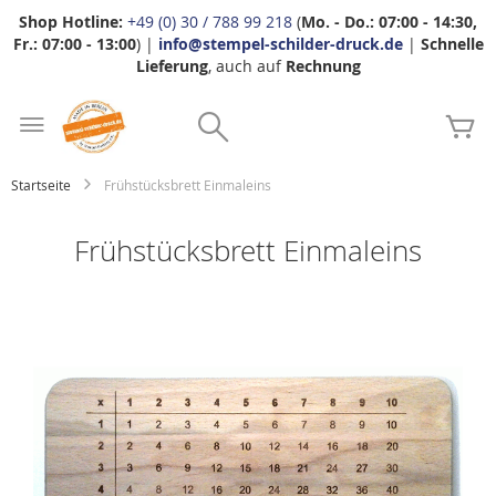
Shop Hotline:
+49 (0) 30 / 788 99 218
(
Mo. - Do.: 07:00 - 14:30,
Fr.: 07:00 - 13:00
) |
info@stempel-schilder-druck.de
|
Schnelle
Lieferung
, auch auf
Rechnung
Zum
Search
Inhalt
Me
springen
Startseite
Frühstücksbrett Einmaleins
Frühstücksbrett Einmaleins
Zum
Ende
der
Bildgalerie
springen