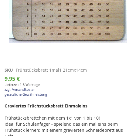
Zum
SKU
Frühstücksbrett 1mal1 21cmx14cm
Anfang
9,95 €
der
Lieferzeit 1-3 Werktage
Bildgalerie
zzgl. Versandkosten
springen
gesetzliche Gewährleistung
Graviertes Früchstücksbrett Einmaleins
Frühstücksbrettchen mit dem 1x1 von 1 bis 10!
Ideal für Schulanfäger - spielend das ein mal eins beim
Frühstück lernen: mit einem gravierten Schneidebrett aus