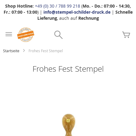
Shop Hotline:
+49 (0) 30 / 788 99 218
(
Mo. - Do.: 07:00 - 14:30,
Fr.: 07:00 - 13:00
) |
info@stempel-schilder-druck.de
|
Schnelle
Lieferung
, auch auf
Rechnung
Zum
Search
Inhalt
Me
springen
Startseite
Frohes Fest Stempel
Frohes Fest Stempel
Zum
Ende
der
Bildgalerie
springen