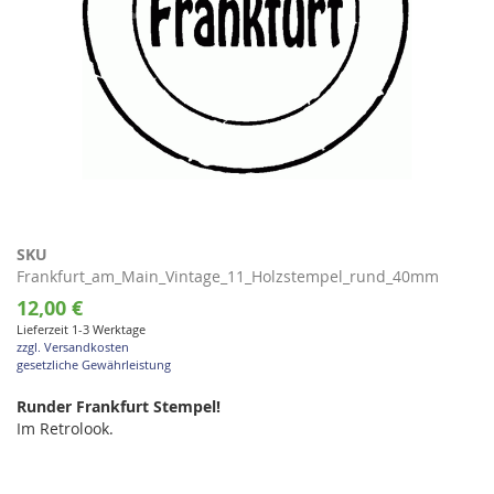
Zum
SKU
Anfang
Frankfurt_am_Main_Vintage_11_Holzstempel_rund_40mm
der
12,00 €
Bildgalerie
Lieferzeit 1-3 Werktage
springen
zzgl. Versandkosten
gesetzliche Gewährleistung
Runder Frankfurt Stempel!
Im Retrolook.