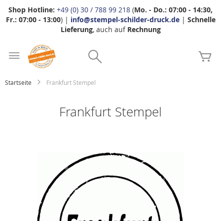
Shop Hotline:
+49 (0) 30 / 788 99 218
(
Mo. - Do.: 07:00 - 14:30,
Fr.: 07:00 - 13:00
) |
info@stempel-schilder-druck.de
|
Schnelle
Lieferung
, auch auf
Rechnung
Zum
Search
Inhalt
Me
springen
Startseite
Frankfurt Stempel
Frankfurt Stempel
Zum
Ende
der
Bildgalerie
springen