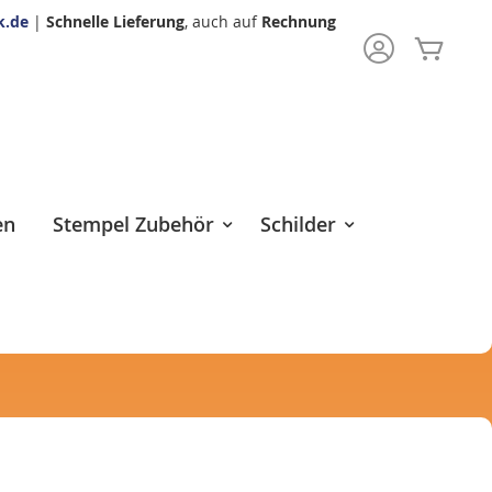
k.de
|
Schnelle Lieferung
, auch auf
Rechnung
Mein 
rch
en
Stempel Zubehör
Schilder