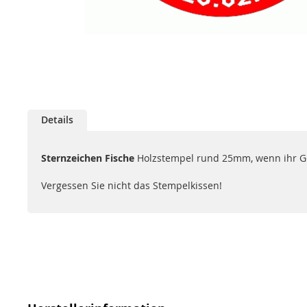
Zum
Anfang
Details
der
Bildgalerie
springen
Sternzeichen Fische
Holzstempel rund 25mm, wenn ihr Gebur
Vergessen Sie nicht das Stempelkissen!