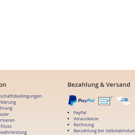
on
Bezahlung & Versand
eschäftsbedingungen
rklärung
ehrung
PayPal
mular
Vorauskasse
ornieren
Rechnung
chluss
Barzahlung bei Selbstabholun
ewährleistung