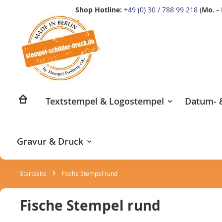
Shop Hotline:
+49 (0) 30 / 788 99 218
(
Mo. - 
Zum
Inhalt
springen
Textstempel & Logostempel
Datum- &
Gravur & Druck
Startseite
Fische Stempel rund
Fische Stempel rund