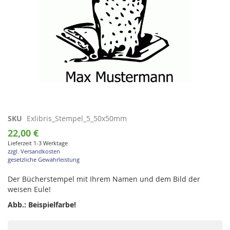
Zum
SKU
Exlibris_Stempel_5_50x50mm
Anfang
22,00 €
der
Lieferzeit 1-3 Werktage
Bildgalerie
zzgl. Versandkosten
springen
gesetzliche Gewährleistung
Der Bücherstempel mit Ihrem Namen und dem Bild der
weisen Eule!
Abb.: Beispielfarbe!