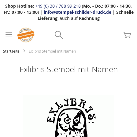
Shop Hotline:
+49 (0) 30 / 788 99 218
(
Mo. - Do.: 07:00 - 14:30,
Fr.: 07:00 - 13:00
) |
info@stempel-schilder-druck.de
|
Schnelle
Lieferung
, auch auf
Rechnung
Zum
Search
Inhalt
Me
springen
Startseite
Exlibris Stempel mit Namen
Exlibris Stempel mit Namen
Zum
Ende
der
Bildgalerie
springen