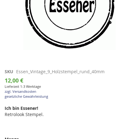
Zum
SKU
Essen_Vintage_9_Holzstempel_rund_40mm
Anfang
12,00 €
der
Lieferzeit 1-3 Werktage
Bildgalerie
zzgl. Versandkosten
springen
gesetzliche Gewährleistung
Ich bin Essener!
Retrolook Stempel.