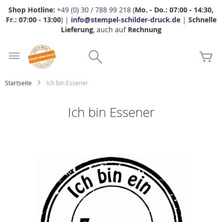
Shop Hotline:
+49 (0) 30 / 788 99 218
(
Mo. - Do.: 07:00 - 14:30,
Fr.: 07:00 - 13:00
) |
info@stempel-schilder-druck.de
|
Schnelle
Lieferung
, auch auf
Rechnung
Zum
Search
Inhalt
Me
springen
Startseite
Ich bin Essener
Ich bin Essener
Zum
Ende
der
Bildgalerie
springen