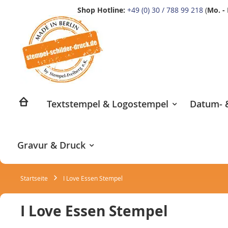
Shop Hotline:
+49 (0) 30 / 788 99 218
(
Mo. - 
Zum
Inhalt
springen
Textstempel & Logostempel
Datum- &
Gravur & Druck
Startseite
I Love Essen Stempel
I Love Essen Stempel