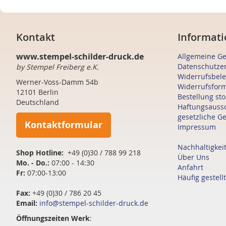
Kontakt
Informati
www.stempel-schilder-druck.de
Allgemeine G
Datenschutze
by Stempel Freiberg e.K.
Widerrufsbel
Werner-Voss-Damm 54b
Widerrufsfor
12101 Berlin
Bestellung st
Deutschland
Haftungsauss
gesetzliche G
Kontaktformular
Impressum
Nachhaltigkei
Shop Hotline:
+49 (0)30 / 788 99 218
Über Uns
Mo. - Do.:
07:00 - 14:30
Anfahrt
Fr:
07:00-13:00
Häufig gestell
Fax:
+49 (0)30 / 786 20 45
Email:
info@stempel-schilder-druck.de
Öffnungszeiten
Werk
: