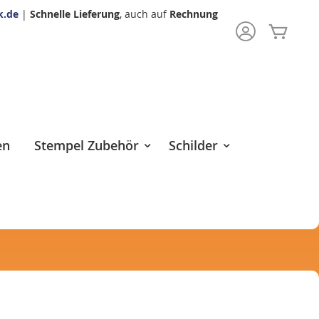
k.de
|
Schnelle Lieferung
, auch auf
Rechnung
Mein 
rch
en
Stempel Zubehör
Schilder