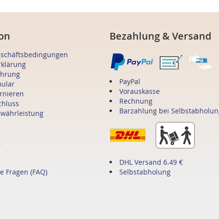
on
Bezahlung & Versand
eschäftsbedingungen
rklärung
ehrung
PayPal
mular
Vorauskasse
ornieren
Rechnung
chluss
Barzahlung bei Selbstabholun
ewährleistung
t
DHL Versand 6.49 €
te Fragen (FAQ)
Selbstabholung