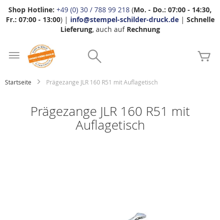
Shop Hotline:
+49 (0) 30 / 788 99 218
(
Mo. - Do.: 07:00 - 14:30,
Fr.: 07:00 - 13:00
) |
info@stempel-schilder-druck.de
|
Schnelle
Lieferung
, auch auf
Rechnung
Zum
Search
Inhalt
Me
springen
Startseite
Prägezange JLR 160 R51 mit Auflagetisch
Prägezange JLR 160 R51 mit
Auflagetisch
Zum
Ende
der
Bildgalerie
springen