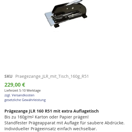
Zum
SKU
Praegezange_JLR_mit_Tisch_160g_R51
Anfang
229,00 €
der
Lieferzeit 5-10 Werktage
Bildgalerie
zzgl. Versandkosten
springen
gesetzliche Gewährleistung
Prägezange JLR 160 R51 mit extra Auflagetisch
Bis zu 160g/m² Karton oder Papier prägen!
Standfester Prägeapparat mit Auflage für saubere Abdrücke.
Individueller Prägeeinsatz einfach wechselbar.