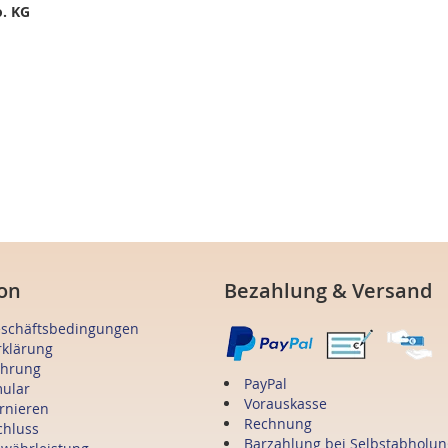
. KG
on
Bezahlung & Versand
eschäftsbedingungen
rklärung
ehrung
PayPal
mular
Vorauskasse
ornieren
Rechnung
chluss
Barzahlung bei Selbstabholun