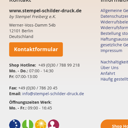
www.stempel-schilder-druck.de
Allgemeine G
Datenschutze
by Stempel Freiberg e.K.
Widerrufsbel
Werner-Voss-Damm 54b
Widerrufsfor
12101 Berlin
Bestellung st
Deutschland
Haftungsauss
gesetzliche G
Kontaktformular
Impressum
Nachhaltigkei
Shop Hotline:
+49 (0)30 / 788 99 218
Über Uns
Mo. - Do.:
07:00 - 14:30
Anfahrt
Fr:
07:00-13:00
Häufig gestell
Fax:
+49 (0)30 / 786 20 45
Email:
info@stempel-schilder-druck.de
Öffnungszeiten
Werk
:
Mo. - Fr.:
09:00 - 16:45
Shop
Ho