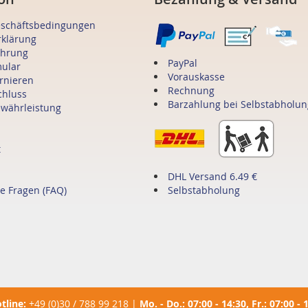
eschäftsbedingungen
rklärung
ehrung
PayPal
mular
Vorauskasse
ornieren
Rechnung
chluss
Barzahlung bei Selbstabholun
ewährleistung
t
DHL Versand 6.49 €
te Fragen (FAQ)
Selbstabholung
tline:
+49 (0)30 / 788 99 218
|
Mo. - Do.: 07:00 - 14:30, Fr.: 07:00 - 