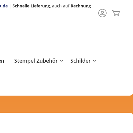
k.de
|
Schnelle Lieferung
, auch auf
Rechnung
Mein 
rch
en
Stempel Zubehör
Schilder