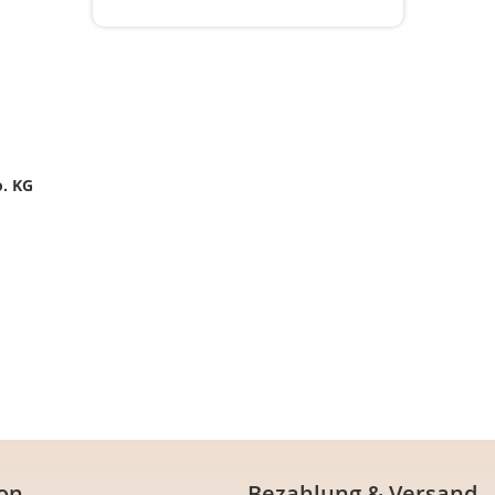
. KG
on
Bezahlung & Versand