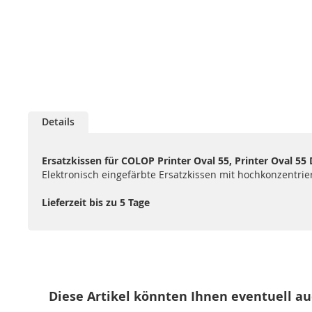
Zum
Anfang
Details
der
Bildgalerie
springen
Ersatzkissen für COLOP Printer Oval 55, Printer Oval 55 
Elektronisch eingefärbte Ersatzkissen mit hochkonzentrie
Lieferzeit bis zu 5 Tage
Diese Artikel könnten Ihnen eventuell au