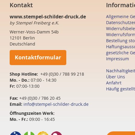
Kontakt
Informati
www.stempel-schilder-druck.de
Allgemeine G
Datenschutze
by Stempel Freiberg e.K.
Widerrufsbel
Werner-Voss-Damm 54b
Widerrufsfor
12101 Berlin
Bestellung st
Deutschland
Haftungsauss
gesetzliche G
Kontaktformular
Impressum
Nachhaltigkei
Shop Hotline:
+49 (0)30 / 788 99 218
Über Uns
Mo. - Do.:
07:00 - 14:30
Anfahrt
Fr:
07:00-13:00
Häufig gestell
Fax:
+49 (0)30 / 786 20 45
Email:
info@stempel-schilder-druck.de
Öffnungszeiten
Werk
:
Mo. - Fr.:
09:00 - 16:45