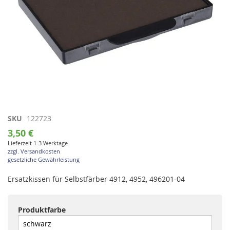
Zum
SKU
122723
Anfang
3,50 €
der
Lieferzeit 1-3 Werktage
Bildgalerie
zzgl. Versandkosten
springen
gesetzliche Gewährleistung
Ersatzkissen für Selbstfärber 4912, 4952, 496201-04
Produktfarbe