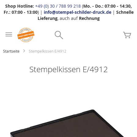
Shop Hotline:
+49 (0) 30 / 788 99 218
(
Mo. - Do.: 07:00 - 14:30,
Fr.: 07:00 - 13:00
) |
info@stempel-schilder-druck.de
|
Schnelle
Lieferung
, auch auf
Rechnung
Zum
Search
Inhalt
Me
springen
Startseite
Stempelkissen E/4912
Stempelkissen E/4912
Zum
Ende
der
Bildgalerie
springen