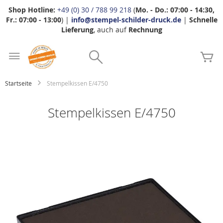
Shop Hotline:
+49 (0) 30 / 788 99 218
(
Mo. - Do.: 07:00 - 14:30,
Fr.: 07:00 - 13:00
) |
info@stempel-schilder-druck.de
|
Schnelle
Lieferung
, auch auf
Rechnung
Zum
Search
Inhalt
Me
springen
Startseite
Stempelkissen E/4750
Stempelkissen E/4750
Zum
Ende
der
Bildgalerie
springen