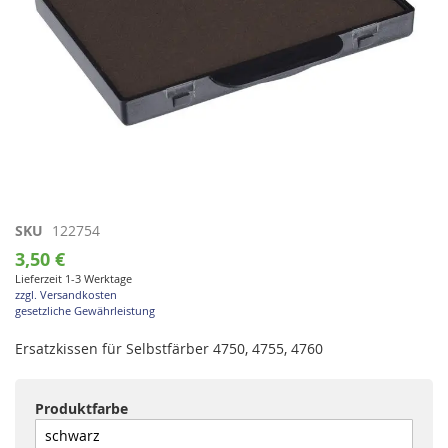
Zum
SKU
122754
Anfang
3,50 €
der
Lieferzeit 1-3 Werktage
Bildgalerie
zzgl. Versandkosten
springen
gesetzliche Gewährleistung
Ersatzkissen für Selbstfärber 4750, 4755, 4760
Produktfarbe