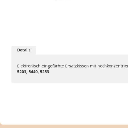
Zum
Anfang
Details
der
Bildgalerie
springen
Elektronisch eingefärbte Ersatzkissen mit hochkonzentrie
5203, 5440, 5253