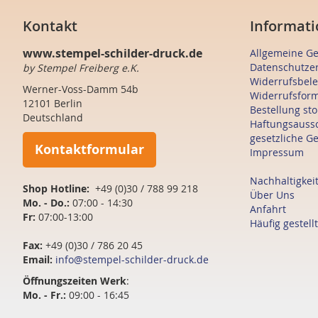
Kontakt
Informati
www.stempel-schilder-druck.de
Allgemeine G
Datenschutze
by Stempel Freiberg e.K.
Widerrufsbel
Werner-Voss-Damm 54b
Widerrufsfor
12101 Berlin
Bestellung st
Deutschland
Haftungsauss
gesetzliche G
Kontaktformular
Impressum
Nachhaltigkei
Shop Hotline:
+49 (0)30 / 788 99 218
Über Uns
Mo. - Do.:
07:00 - 14:30
Anfahrt
Fr:
07:00-13:00
Häufig gestell
Fax:
+49 (0)30 / 786 20 45
Email:
info@stempel-schilder-druck.de
Öffnungszeiten
Werk
:
Mo. - Fr.:
09:00 - 16:45