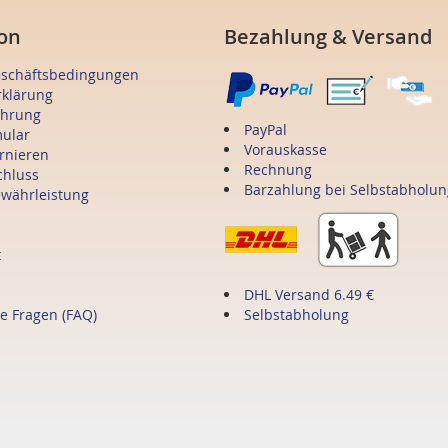
on
Bezahlung & Versand
eschäftsbedingungen
rklärung
ehrung
PayPal
mular
Vorauskasse
ornieren
Rechnung
chluss
Barzahlung bei Selbstabholun
ewährleistung
t
DHL Versand 6.49 €
te Fragen (FAQ)
Selbstabholung