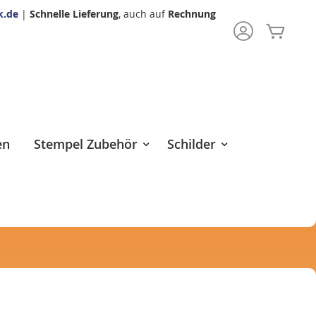
k.de
|
Schnelle Lieferung
, auch auf
Rechnung
Mein 
rch
en
Stempel Zubehör
Schilder