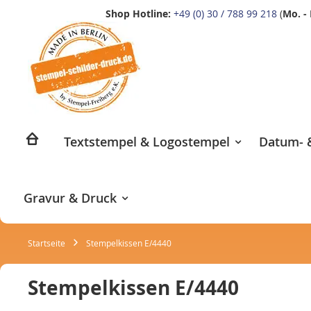
Shop Hotline:
+49 (0) 30 / 788 99 218
(
Mo. - 
Zum
Inhalt
springen
Textstempel & Logostempel
Datum- &
Gravur & Druck
Startseite
Stempelkissen E/4440
Stempelkissen E/4440