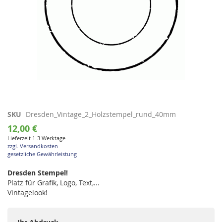
Zum
SKU
Dresden_Vintage_2_Holzstempel_rund_40mm
Anfang
12,00 €
der
Lieferzeit 1-3 Werktage
Bildgalerie
zzgl. Versandkosten
springen
gesetzliche Gewährleistung
Dresden Stempel!
Platz für Grafik, Logo, Text,...
Vintagelook!