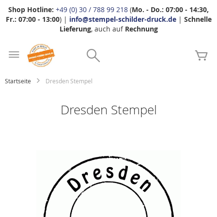
Shop Hotline:
+49 (0) 30 / 788 99 218
(
Mo. - Do.: 07:00 - 14:30,
Fr.: 07:00 - 13:00
) |
info@stempel-schilder-druck.de
|
Schnelle
Lieferung
, auch auf
Rechnung
Zum
Search
Inhalt
Me
springen
Startseite
Dresden Stempel
Dresden Stempel
Zum
Ende
der
Bildgalerie
springen