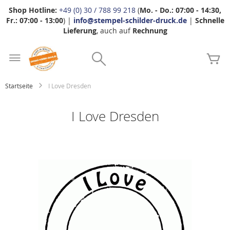
Shop Hotline:
+49 (0) 30 / 788 99 218
(
Mo. - Do.: 07:00 - 14:30,
Fr.: 07:00 - 13:00
) |
info@stempel-schilder-druck.de
|
Schnelle
Lieferung
, auch auf
Rechnung
Zum
Search
Inhalt
Me
springen
Startseite
I Love Dresden
I Love Dresden
Zum
Ende
der
Bildgalerie
springen