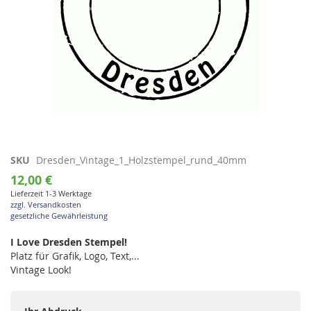
Zum
SKU
Dresden_Vintage_1_Holzstempel_rund_40mm
Anfang
12,00 €
der
Lieferzeit 1-3 Werktage
Bildgalerie
zzgl. Versandkosten
springen
gesetzliche Gewährleistung
I Love Dresden Stempel!
Platz für Grafik, Logo, Text,...
Vintage Look!