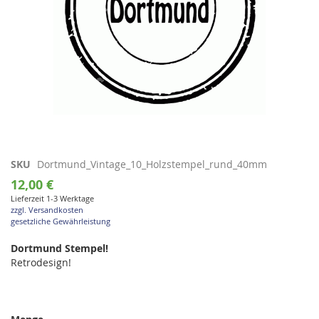
Zum
SKU
Dortmund_Vintage_10_Holzstempel_rund_40mm
Anfang
12,00 €
der
Lieferzeit 1-3 Werktage
Bildgalerie
zzgl. Versandkosten
springen
gesetzliche Gewährleistung
Dortmund Stempel!
Retrodesign!