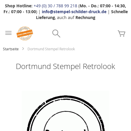
Shop Hotline:
+49 (0) 30 / 788 99 218
(
Mo. - Do.: 07:00 - 14:30,
Fr.: 07:00 - 13:00
) |
info@stempel-schilder-druck.de
|
Schnelle
Lieferung
, auch auf
Rechnung
Zum
Search
Inhalt
Me
springen
Startseite
Dortmund Stempel Retrolook
Dortmund Stempel Retrolook
Zum
Ende
der
Bildgalerie
springen