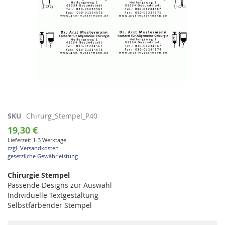
Zum
SKU
Chirurg_Stempel_P40
Anfang
19,30 €
der
Lieferzeit 1-3 Werktage
Bildgalerie
zzgl. Versandkosten
springen
gesetzliche Gewährleistung
Chirurgie Stempel
Passende Designs zur Auswahl
Individuelle Textgestaltung
Selbstfärbender Stempel