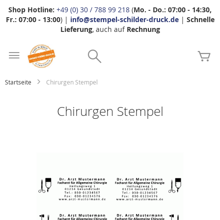
Shop Hotline:
+49 (0) 30 / 788 99 218
(
Mo. - Do.: 07:00 - 14:30,
Fr.: 07:00 - 13:00
) |
info@stempel-schilder-druck.de
|
Schnelle
Lieferung
, auch auf
Rechnung
Zum
Search
Inhalt
Me
springen
Startseite
Chirurgen Stempel
Chirurgen Stempel
Zum
Ende
der
Bildgalerie
springen