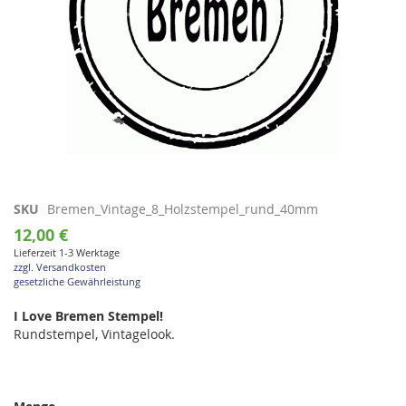
Zum
SKU
Bremen_Vintage_8_Holzstempel_rund_40mm
Anfang
12,00 €
der
Lieferzeit 1-3 Werktage
Bildgalerie
zzgl. Versandkosten
springen
gesetzliche Gewährleistung
I Love Bremen Stempel!
Rundstempel, Vintagelook.