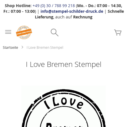
Shop Hotline:
+49 (0) 30 / 788 99 218
(
Mo. - Do.: 07:00 - 14:30,
Fr.: 07:00 - 13:00
) |
info@stempel-schilder-druck.de
|
Schnelle
Lieferung
, auch auf
Rechnung
Zum
Search
Inhalt
Me
springen
Startseite
I Love Bremen Stempel
I Love Bremen Stempel
Zum
Ende
der
Bildgalerie
springen