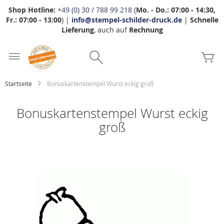
Shop Hotline:
+49 (0) 30 / 788 99 218
(
Mo. - Do.: 07:00 - 14:30,
Fr.: 07:00 - 13:00
) |
info@stempel-schilder-druck.de
|
Schnelle
Lieferung
, auch auf
Rechnung
Zum
Search
Inhalt
Me
springen
Startseite
Bonuskartenstempel Wurst eckig groß
Bonuskartenstempel Wurst eckig
groß
Zum
Ende
der
Bildgalerie
springen