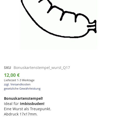
Zum
SKU
Bonuskartenstempel_wurst_Q17
Anfang
12,00 €
der
Lieferzeit 1-3 Werktage
Bildgalerie
zzgl. Versandkosten
springen
gesetzliche Gewährleistung
Bonuskartenstempel!
Ideal für
Imbissbuden!
Eine Wurst als Treuepunkt.
Abdruck 17x17mm.