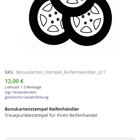
Zum
SKU
Bonuskarten_Stempel_Reifenhaendler_q17
Anfang
12,00 €
der
Lieferzeit 1-3 Werktage
Bildgalerie
zzgl. Versandkosten
springen
gesetzliche Gewährleistung
Bonukartenstempel Reifenhändler
Treuepunktestempel für Ihren Reifenhandel