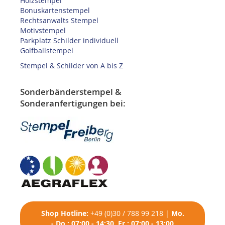
Holzstempel
Bonuskartenstempel
Rechtsanwalts Stempel
Motivstempel
Parkplatz Schilder individuell
Golfballstempel
Stempel & Schilder von A bis Z
Sonderbänderstempel &
Sonderanfertigungen bei:
Shop
Hotline:
+49 (0)30 / 788 99 218
|
Mo.
- Do.: 07:00 - 14:30, Fr.: 07:00 - 13:00