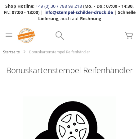
Shop Hotline:
+49 (0) 30 / 788 99 218
(
Mo. - Do.: 07:00 - 14:30,
Fr.: 07:00 - 13:00
) |
info@stempel-schilder-druck.de
|
Schnelle
Lieferung
, auch auf
Rechnung
Zum
Search
Inhalt
Me
springen
Startseite
Bonuskartenstempel Reifenhändler
Bonuskartenstempel Reifenhändler
Zum
Ende
der
Bildgalerie
springen