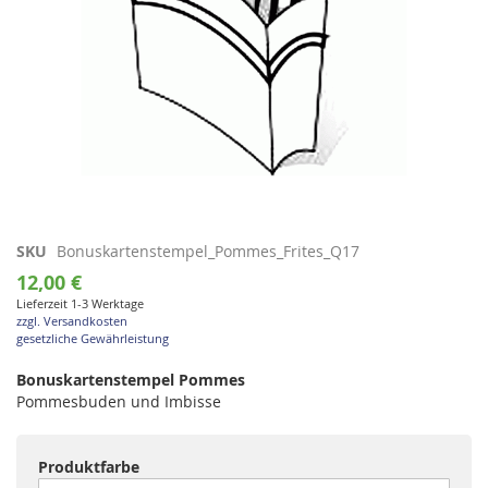
Zum
SKU
Bonuskartenstempel_Pommes_Frites_Q17
Anfang
12,00 €
der
Lieferzeit 1-3 Werktage
Bildgalerie
zzgl. Versandkosten
springen
gesetzliche Gewährleistung
Bonuskartenstempel Pommes
Pommesbuden und Imbisse
Produktfarbe