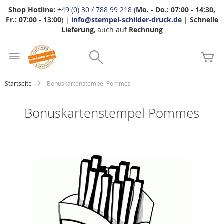
Shop Hotline:
+49 (0) 30 / 788 99 218
(
Mo. - Do.: 07:00 - 14:30,
Fr.: 07:00 - 13:00
) |
info@stempel-schilder-druck.de
|
Schnelle
Lieferung
, auch auf
Rechnung
Zum
Search
Inhalt
Me
springen
Startseite
Bonuskartenstempel Pommes
Bonuskartenstempel Pommes
Zum
Ende
der
Bildgalerie
springen