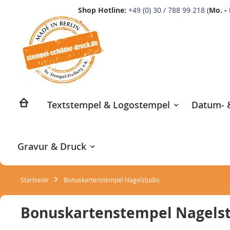
Shop Hotline:
+49 (0) 30 / 788 99 218
(
Mo. - 
Zum
Inhalt
springen
Textstempel & Logostempel
Datum- &
Gravur & Druck
Startseite
Bonuskartenstempel Nagelstudio
Bonuskartenstempel Nagels