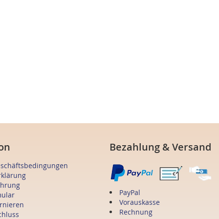
on
Bezahlung & Versand
eschäftsbedingungen
rklärung
ehrung
PayPal
mular
Vorauskasse
ornieren
Rechnung
chluss