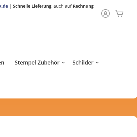
k.de
|
Schnelle Lieferung
, auch auf
Rechnung
Mein 
rch
en
Stempel Zubehör
Schilder