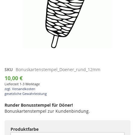
Zum
SKU
Bonuskartenstempel_Doener_rund_12mm
Anfang
10,00 €
der
Lieferzeit 1-3 Werktage
Bildgalerie
zzgl. Versandkosten
springen
gesetzliche Gewährleistung
Runder Bonusstempel für Döner!
Bonuskartenstempel zur Kundenbindung.
Produktfarbe