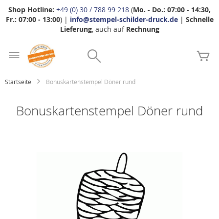
Shop Hotline:
+49 (0) 30 / 788 99 218
(
Mo. - Do.: 07:00 - 14:30,
Fr.: 07:00 - 13:00
) |
info@stempel-schilder-druck.de
|
Schnelle
Lieferung
, auch auf
Rechnung
Zum
Search
Inhalt
Me
springen
Startseite
Bonuskartenstempel Döner rund
Bonuskartenstempel Döner rund
Zum
Ende
der
Bildgalerie
springen