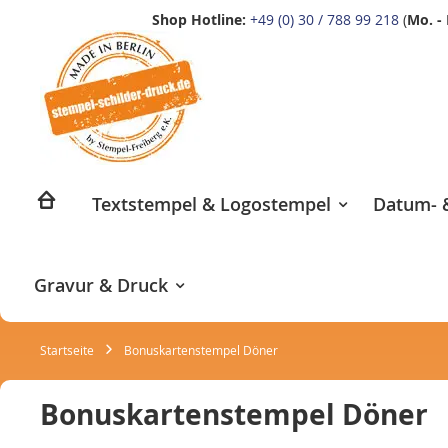
Shop Hotline:
+49 (0) 30 / 788 99 218
(
Mo. - 
Zum
Inhalt
springen
Textstempel & Logostempel
Datum- &
Gravur & Druck
Startseite
Bonuskartenstempel Döner
Bonuskartenstempel Döner