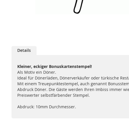
Zum
Anfang
Details
der
Bildgalerie
springen
Kleiner, eckiger Bonuskartenstempel!
Als Motiv ein Döner.
Ideal für Dönerläden, Dönerverkäufer oder türkische Rest
Mit einem Treuepunktestempel, auch genannt Bonusstem
Abdruck Döner. Die Gäste werden Ihren Imbiss immer wied
Preiswerter selbstfärbender Stempel.
Abdruck: 10mm Durchmesser.