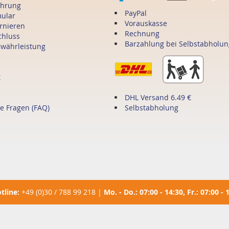
ehrung
PayPal
mular
Vorauskasse
ornieren
Rechnung
chluss
Barzahlung bei Selbstabholun
ewährleistung
t
DHL Versand 6.49 €
te Fragen (FAQ)
Selbstabholung
tline:
+49 (0)30 / 788 99 218
|
Mo. - Do.: 07:00 - 14:30, Fr.: 07:00 - 