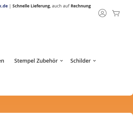
k.de
|
Schnelle Lieferung
, auch auf
Rechnung
Mein 
rch
en
Stempel Zubehör
Schilder